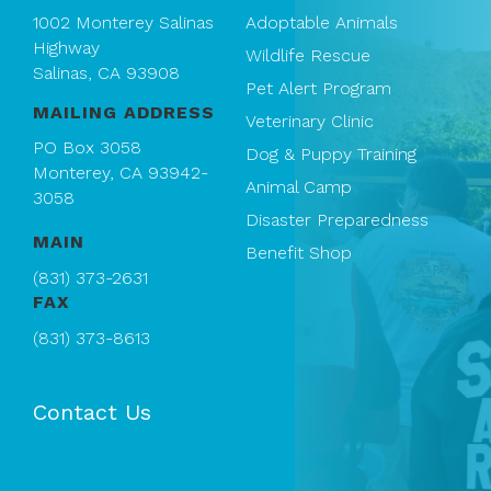
1002 Monterey Salinas
Adoptable Animals
Highway
Wildlife Rescue
Salinas, CA 93908
Pet Alert Program
MAILING ADDRESS
Veterinary Clinic
PO Box 3058
Dog & Puppy Training
Monterey, CA 93942-
Animal Camp
3058
Disaster Preparedness
MAIN
Benefit Shop
(831) 373-2631
FAX
(831) 373-8613
Contact Us