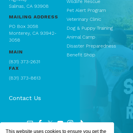
Wildlife Rescue
Salinas, CA 93908
Pet Alert Program
MAILING ADDRESS
Veterinary Clinic
PO Box 3058
Dog & Puppy Training
Monterey, CA 93942-
Animal Camp
3058
Disaster Preparedness
MAIN
Benefit Shop
(831) 373-2631
FAX
(831) 373-8613
Contact Us
This website uses cookies to ensure you get the