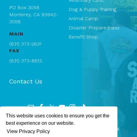
Veterinary Clinic
PO Box 3058
Dog & Puppy Training
Monterey, CA 93942-
Animal Camp
3058
Disaster Preparedness
MAIN
Benefit Shop
(831) 373-2631
FAX
(831) 373-8613
Contact Us
This website uses cookies to ensure you get the
Registered 501(c)(3). EIN: 94-1167409
best experience on our website.
SPCA Monterey County — © 2026 All rights
View Privacy Policy
reserved.