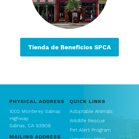
Tienda de Beneficios SPCA
PHYSICAL ADDRESS
QUICK LINKS
1002 Monterey Salinas
Adoptable Animals
Highway
Wildlife Rescue
Salinas, CA 93908
Pet Alert Program
MAILING ADDRESS